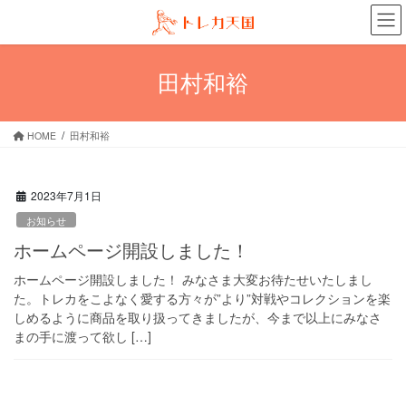
コ
ナ
ン
ビ
テ
ゲ
ン
ー
田村和裕
ツ
シ
へ
ョ
ス
ン
HOME
田村和裕
キ
に
ッ
移
プ
動
2023年7月1日
お知らせ
ホームページ開設しました！
ホームページ開設しました！ みなさま大変お待たせいたしまし
た。トレカをこよなく愛する方々が”より”対戦やコレクションを楽
しめるように商品を取り扱ってきましたが、今まで以上にみなさ
まの手に渡って欲し […]