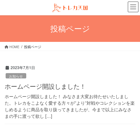
コ
ナ
ン
ビ
テ
ゲ
ン
ー
投稿ページ
ツ
シ
へ
ョ
ス
ン
HOME
投稿ページ
キ
に
ッ
移
プ
動
2023年7月1日
お知らせ
ホームページ開設しました！
ホームページ開設しました！ みなさま大変お待たせいたしまし
た。トレカをこよなく愛する方々が”より”対戦やコレクションを楽
しめるように商品を取り扱ってきましたが、今まで以上にみなさ
まの手に渡って欲し […]